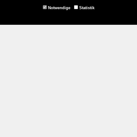
Fax: 02853/77239-6
Notwendige
Statistik
E-Mail: schrems@spazierer.at
Unsere Öffnungszeiten
MO - FR: 07:30 - 12:00 und 14:00 - 18:00 Uhr
SA: 07:30 - 12:00 Uhr
Zahlungsmethoden
Service
Impressum
AGB
Widerrufsrecht
Datenschutz- und Cookieerklärung
Versandbedingungen