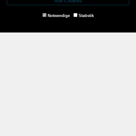
Alle Cookies
Tel.: 02853/77239
Fax: 02853/77239-6
Notwendige
Statistik
E-Mail: schrems@spazierer.at
Unsere Öffnungszeiten
MO - FR: 07:30 - 12:00 und 14:00 - 18:00 Uhr
SA: 07:30 - 12:00 Uhr
Zahlungsmethoden
Service
Impressum
AGB
Widerrufsrecht
Datenschutz- und Cookieerklärung