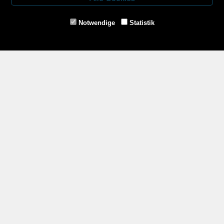
Tel.: 02853/77239
Fax: 02853/77239-6
Notwendige
Statistik
E-Mail: schrems@spazierer.at
Unsere Öffnungszeiten
MO - FR: 07:30 - 12:00 und 14:00 - 18:00 Uhr
SA: 07:30 - 12:00 Uhr
Zahlungsmethoden
Service
Impressum
AGB
Widerrufsrecht
Datenschutz- und Cookieerklärung