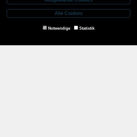
Budweiser Str. 3
3943 Schrems
Alle Cookies
Tel.: 02853/77239
Fax: 02853/77239-6
Notwendige
Statistik
E-Mail: schrems@spazierer.at
Unsere Öffnungszeiten
MO - FR: 07:30 - 12:00 und 14:00 - 18:00 Uhr
SA: 07:30 - 12:00 Uhr
Zahlungsmethoden
Service
Impressum
AGB