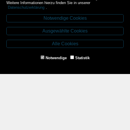
Weitere Informationen hierzu finden Sie in unserer
Datenschutzerklärung
.
Notwendige Cookies
Kontakt
Ausgewählte Cookies
Budweiser Str. 3
3943 Schrems
Alle Cookies
Tel.: 02853/77239
Fax: 02853/77239-6
Notwendige
Statistik
E-Mail: schrems@spazierer.at
Unsere Öffnungszeiten
MO - FR: 07:30 - 12:00 und 14:00 - 18:00 Uhr
SA: 07:30 - 12:00 Uhr
Zahlungsmethoden