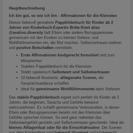
Hauptbeschreibung
Ich bin gut, so wie ich bin - Affirmationen für die Kleinsten
Dieses liebevoll gestaltete
Pappbilderbuch für Kinder ab 2
Jahren von Kinderbuch-Expertin Britta Kiwit alias
@avalino.diversity
lädt Eltern oder andere Bezugspersonen
gemeinsam mit den Kindern zu kleinen Vorlese- und
Wohlfühlmomenten ein, die Mut machen, Selbstvertrauen stärken
und
positive Botschaften
vermitteln.
Erste Affirmationen kindgerecht formuliert
und zum
Mitsprechen
Stabiles Pappbilderbuch für die Kleinsten
Stärkt spielerisch
Selbstwert und Selbstvertrauen
10 liebevoll illustrierte,
alltagsnahe Szenen,
die
Gesprächsanlässe schaffen
Ideal für
gemeinsame Wohlfühlmomente
beim Vorlesen
Das
stabile Pappbilderbuch
eignet sich perfekt für Kinder ab 2
Jahren, die beginnen, Sprache und Gefühle bewusst
wahrzunehmen. Es schafft gemeinsame Vorlesezeiten, in denen
Eltern oder Bezugspersonen bereits mit den Kleinsten über
Gefühle sprechen können. So wird ganz nebenbei das
Selbstwertgefühl gestärkt und Selbstvertrauen geschenkt. Ideal als
kleines Alltagsritual oder für die Einschlafroutine
. Die Szenen
aus dem Kinderalltag sind
liebevoll illustriert
und kindgerecht