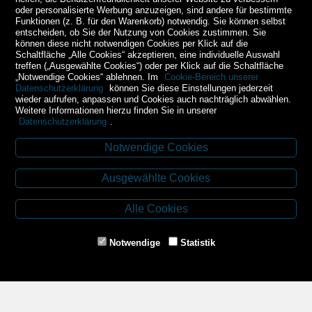
oder personalisierte Werbung anzuzeigen, sind andere für bestimmte
Funktionen (z. B. für den Warenkorb) notwendig. Sie können selbst
entscheiden, ob Sie der Nutzung von Cookies zustimmen. Sie
können diese nicht notwendigen Cookies per Klick auf die
Schaltfläche „Alle Cookies“ akzeptieren, eine individuelle Auswahl
treffen („Ausgewählte Cookies“) oder per Klick auf die Schaltfläche
„Notwendige Cookies“ ablehnen. Im
Cookie-Bereich unserer
Datenschutzerklärung
können Sie diese Einstellungen jederzeit
wieder aufrufen, anpassen und Cookies auch nachträglich abwählen.
Weitere Informationen hierzu finden Sie in unserer
Datenschutzerklärung
.
Notwendige Cookies
Kontakt
Ausgewählte Cookies
Budweiser Str. 3
3943 Schrems
Alle Cookies
Tel.: 02853/77239
Fax: 02853/77239-6
Notwendige
Statistik
E-Mail: schrems@spazierer.at
Unsere Öffnungszeiten