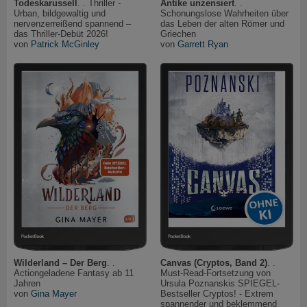
Todeskarussell
. . Thriller -
Antike unzensiert
. .
Urban, bildgewaltig und
Schonungslose Wahrheiten über
nervenzerreißend spannend –
das Leben der alten Römer und
das Thriller-Debüt 2026!
Griechen
von
Patrick McGinley
von
Garrett Ryan
Wilderland – Der Berg
. .
Canvas (Cryptos, Band 2)
. .
Actiongeladene Fantasy ab 11
Must-Read-Fortsetzung von
Jahren
Ursula Poznanskis SPIEGEL-
von
Gina Mayer
Bestseller Cryptos! - Extrem
spannender und beklemmend