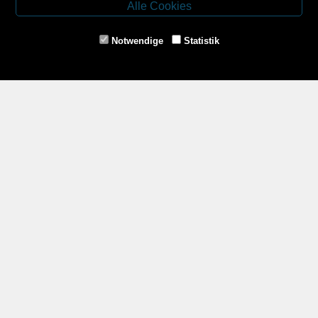
Alle Cookies
Tel.: 02853/77239
Fax: 02853/77239-6
Notwendige
Statistik
E-Mail: schrems@spazierer.at
Unsere Öffnungszeiten
MO - FR: 07:30 - 12:00 und 14:00 - 18:00 Uhr
SA: 07:30 - 12:00 Uhr
Zahlungsmethoden
Service
Impressum
AGB
Widerrufsrecht