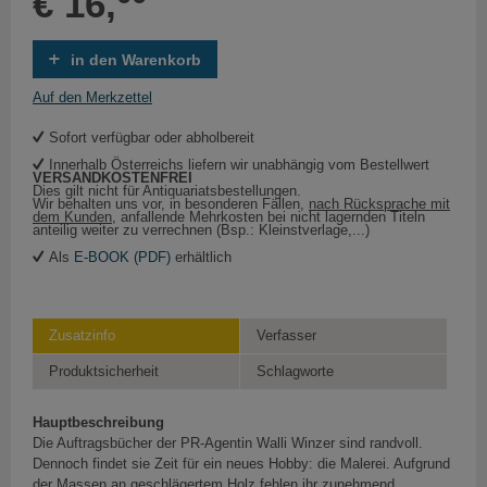
€ 16,
in den Warenkorb
Auf den Merkzettel
Sofort verfügbar oder abholbereit
Innerhalb Österreichs liefern wir unabhängig vom Bestellwert
VERSANDKOSTENFREI
Dies gilt nicht für Antiquariatsbestellungen.
Wir behalten uns vor, in besonderen Fällen,
nach Rücksprache mit
dem Kunden
, anfallende Mehrkosten bei nicht lagernden Titeln
anteilig weiter zu verrechnen (Bsp.: Kleinstverlage,...)
Als
E-BOOK (PDF)
erhältlich
Zusatzinfo
Verfasser
Produktsicherheit
Schlagworte
Hauptbeschreibung
Die Auftragsbücher der PR-Agentin Walli Winzer sind randvoll.
Dennoch findet sie Zeit für ein neues Hobby: die Malerei. Aufgrund
der Massen an geschlägertem Holz fehlen ihr zunehmend