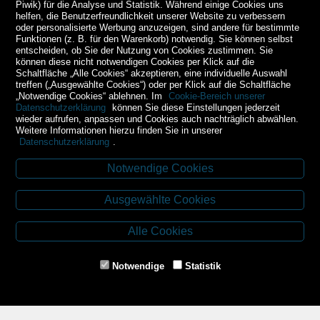
Piwik) für die Analyse und Statistik. Während einige Cookies uns
helfen, die Benutzerfreundlichkeit unserer Website zu verbessern
oder personalisierte Werbung anzuzeigen, sind andere für bestimmte
Funktionen (z. B. für den Warenkorb) notwendig. Sie können selbst
entscheiden, ob Sie der Nutzung von Cookies zustimmen. Sie
können diese nicht notwendigen Cookies per Klick auf die
Schaltfläche „Alle Cookies“ akzeptieren, eine individuelle Auswahl
treffen („Ausgewählte Cookies“) oder per Klick auf die Schaltfläche
„Notwendige Cookies“ ablehnen. Im
Cookie-Bereich unserer
Datenschutzerklärung
können Sie diese Einstellungen jederzeit
wieder aufrufen, anpassen und Cookies auch nachträglich abwählen.
Weitere Informationen hierzu finden Sie in unserer
Datenschutzerklärung
.
Notwendige Cookies
Kontakt
Ausgewählte Cookies
Budweiser Str. 3
3943 Schrems
Alle Cookies
Tel.: 02853/77239
Fax: 02853/77239-6
Notwendige
Statistik
E-Mail: schrems@spazierer.at