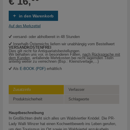
€ 16,
in den Warenkorb
Auf den Merkzettel
versand- oder abholbereit in 48 Stunden
Innerhalb Österreichs liefern wir unabhängig vom Bestellwert
VERSANDKOSTENFREI
Dies gilt nicht für Antiquariatsbestellungen.
Wir behalten uns vor, in besonderen Fällen,
nach Rücksprache mit
dem Kunden
, anfallende Mehrkosten bei nicht lagernden Titeln
anteilig weiter zu verrechnen (Bsp.: Kleinstverlage,...)
Als
E-BOOK (PDF)
erhältlich
Zusatzinfo
Verfasser
Produktsicherheit
Schlagworte
Hauptbeschreibung
In Großlichten dreht sich alles um Waldviertler Knödel. Die PR-
Lady Walli Winzer hat einen Kochwettbewerb ins Leben gerufen,
um den Tourismus im Ort sowie im Waldviertel anzukurbeln.