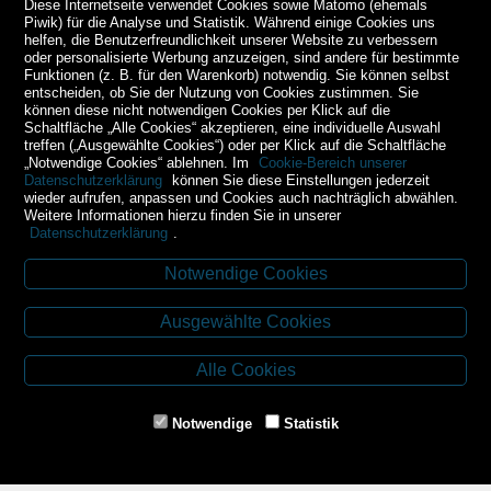
Diese Internetseite verwendet Cookies sowie Matomo (ehemals
Piwik) für die Analyse und Statistik. Während einige Cookies uns
helfen, die Benutzerfreundlichkeit unserer Website zu verbessern
oder personalisierte Werbung anzuzeigen, sind andere für bestimmte
Funktionen (z. B. für den Warenkorb) notwendig. Sie können selbst
entscheiden, ob Sie der Nutzung von Cookies zustimmen. Sie
können diese nicht notwendigen Cookies per Klick auf die
Schaltfläche „Alle Cookies“ akzeptieren, eine individuelle Auswahl
treffen („Ausgewählte Cookies“) oder per Klick auf die Schaltfläche
„Notwendige Cookies“ ablehnen. Im
Cookie-Bereich unserer
Datenschutzerklärung
können Sie diese Einstellungen jederzeit
wieder aufrufen, anpassen und Cookies auch nachträglich abwählen.
Weitere Informationen hierzu finden Sie in unserer
Datenschutzerklärung
.
Notwendige Cookies
Kontakt
Ausgewählte Cookies
Budweiser Str. 3
3943 Schrems
Alle Cookies
Tel.: 02853/77239
Fax: 02853/77239-6
Notwendige
Statistik
E-Mail: schrems@spazierer.at