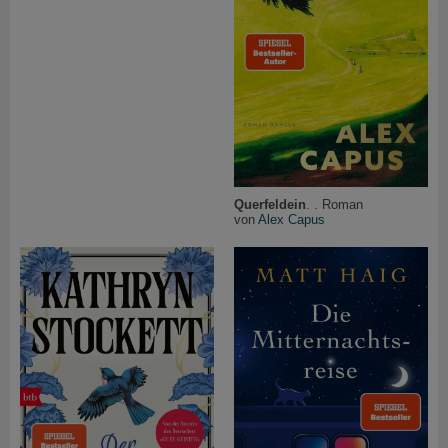
Querfeldein
. . Roman
von
Alex Capus