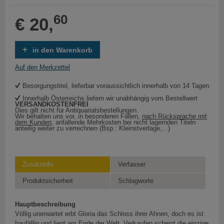
60
€ 20,
in den Warenkorb
Auf den Merkzettel
Besorgungstitel, lieferbar voraussichtlich innerhalb von 14 Tagen
Innerhalb Österreichs liefern wir unabhängig vom Bestellwert
VERSANDKOSTENFREI
Dies gilt nicht für Antiquariatsbestellungen.
Wir behalten uns vor, in besonderen Fällen,
nach Rücksprache mit
dem Kunden
, anfallende Mehrkosten bei nicht lagernden Titeln
anteilig weiter zu verrechnen (Bsp.: Kleinstverlage,...)
Zusatzinfo
Verfasser
Produktsicherheit
Schlagworte
Hauptbeschreibung
Völlig unerwartet erbt Gloria das Schloss ihrer Ahnen, doch es ist
baufällig und liegt am Ende der Welt. Verkaufen scheint die einzige