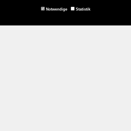
Fax: 02853/77239-6
Notwendige
Statistik
E-Mail: schrems@spazierer.at
Unsere Öffnungszeiten
MO - FR: 07:30 - 12:00 und 14:00 - 18:00 Uhr
SA: 07:30 - 12:00 Uhr
Zahlungsmethoden
Service
Impressum
AGB
Widerrufsrecht
Datenschutz- und Cookieerklärung