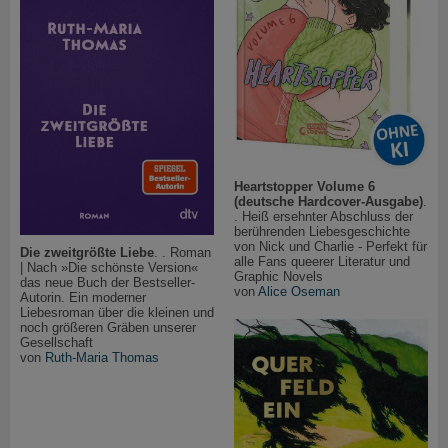
Heartstopper Volume 6
(deutsche Hardcover-Ausgabe)
.
. Heiß ersehnter Abschluss der
berührenden Liebesgeschichte
von Nick und Charlie - Perfekt für
Die zweitgrößte Liebe
. . Roman
alle Fans queerer Literatur und
| Nach »Die schönste Version«
Graphic Novels
das neue Buch der Bestseller-
von
Alice Oseman
Autorin. Ein moderner
Liebesroman über die kleinen und
noch größeren Gräben unserer
Gesellschaft
von
Ruth-Maria Thomas