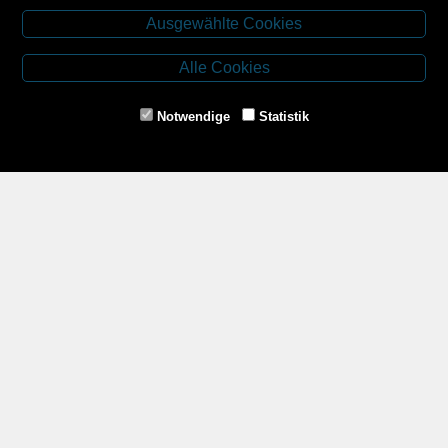
Ausgewählte Cookies
Budweiser Str. 3
3943 Schrems
Alle Cookies
Tel.: 02853/77239
Fax: 02853/77239-6
Notwendige
Statistik
E-Mail: schrems@spazierer.at
Unsere Öffnungszeiten
MO - FR: 07:30 - 12:00 und 14:00 - 18:00 Uhr
SA: 07:30 - 12:00 Uhr
Zahlungsmethoden
Service
Impressum