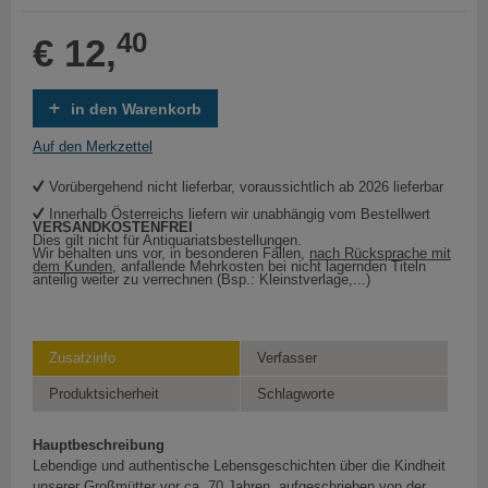
40
€ 12,
in den Warenkorb
Auf den Merkzettel
Vorübergehend nicht lieferbar, voraussichtlich ab 2026 lieferbar
Innerhalb Österreichs liefern wir unabhängig vom Bestellwert
VERSANDKOSTENFREI
Dies gilt nicht für Antiquariatsbestellungen.
Wir behalten uns vor, in besonderen Fällen,
nach Rücksprache mit
dem Kunden
, anfallende Mehrkosten bei nicht lagernden Titeln
anteilig weiter zu verrechnen (Bsp.: Kleinstverlage,...)
Zusatzinfo
Verfasser
Produktsicherheit
Schlagworte
Hauptbeschreibung
Lebendige und authentische Lebensgeschichten über die Kindheit
unserer Großmütter vor ca. 70 Jahren, aufgeschrieben von der