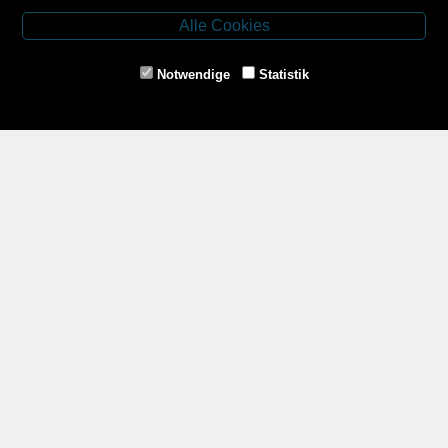
3943 Schrems
Alle Cookies
Tel.: 02853/77239
Fax: 02853/77239-6
Notwendige
Statistik
E-Mail: schrems@spazierer.at
Unsere Öffnungszeiten
MO - FR: 07:30 - 12:00 und 14:00 - 18:00 Uhr
SA: 07:30 - 12:00 Uhr
Zahlungsmethoden
Service
Impressum
AGB
Widerrufsrecht