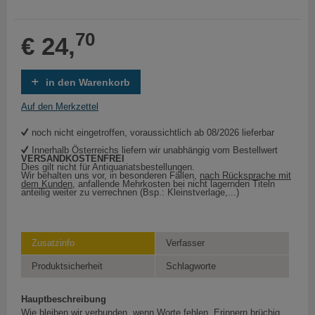
70
€ 24,
in den Warenkorb
Auf den Merkzettel
noch nicht eingetroffen, voraussichtlich ab 08/2026 lieferbar
Innerhalb Österreichs liefern wir unabhängig vom Bestellwert
VERSANDKOSTENFREI
Dies gilt nicht für Antiquariatsbestellungen.
Wir behalten uns vor, in besonderen Fällen,
nach Rücksprache mit
dem Kunden
, anfallende Mehrkosten bei nicht lagernden Titeln
anteilig weiter zu verrechnen (Bsp.: Kleinstverlage,...)
Zusatzinfo
Verfasser
Produktsicherheit
Schlagworte
Hauptbeschreibung
Wie bleiben wir verbunden, wenn Worte fehlen, Erinnern brüchig