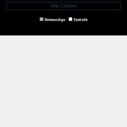
3943 Schrems
Alle Cookies
Tel.: 02853/77239
Fax: 02853/77239-6
Notwendige
Statistik
E-Mail: schrems@spazierer.at
Unsere Öffnungszeiten
MO - FR: 07:30 - 12:00 und 14:00 - 18:00 Uhr
SA: 07:30 - 12:00 Uhr
Zahlungsmethoden
Service
Impressum
AGB
Widerrufsrecht