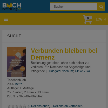
0
LOGIN
SUCHE
Verbunden bleiben bei
Demenz
Beziehung gestalten, ohne sich selbst zu
verlieren. Ein Kompass für Angehörige und
Pflegende |
Hildegard Nachum
;
Ulrike Zika
Taschenbuch
2026
Beltz
Auflage: 1. Auflage
255 Seiten; 20 mm x 138 mm
ISBN: 978-3-407-86956-2
(
0 Rezensionen
) -
Rezension verfassen