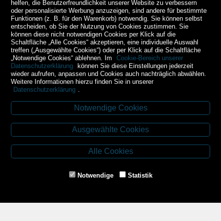
helfen, die Benutzerfreundlichkeit unserer Website zu verbessern
oder personalisierte Werbung anzuzeigen, sind andere für bestimmte
Funktionen (z. B. für den Warenkorb) notwendig. Sie können selbst
entscheiden, ob Sie der Nutzung von Cookies zustimmen. Sie
können diese nicht notwendigen Cookies per Klick auf die
Schaltfläche „Alle Cookies“ akzeptieren, eine individuelle Auswahl
treffen („Ausgewählte Cookies“) oder per Klick auf die Schaltfläche
„Notwendige Cookies“ ablehnen. Im
Cookie-Bereich unserer
Datenschutzerklärung
können Sie diese Einstellungen jederzeit
wieder aufrufen, anpassen und Cookies auch nachträglich abwählen.
Weitere Informationen hierzu finden Sie in unserer
Datenschutzerklärung
.
Notwendige Cookies
Kontakt
Ausgewählte Cookies
Budweiser Str. 3
3943 Schrems
Alle Cookies
Tel.: 02853/77239
Fax: 02853/77239-6
Notwendige
Statistik
E-Mail: schrems@spazierer.at
Unsere Öffnungszeiten