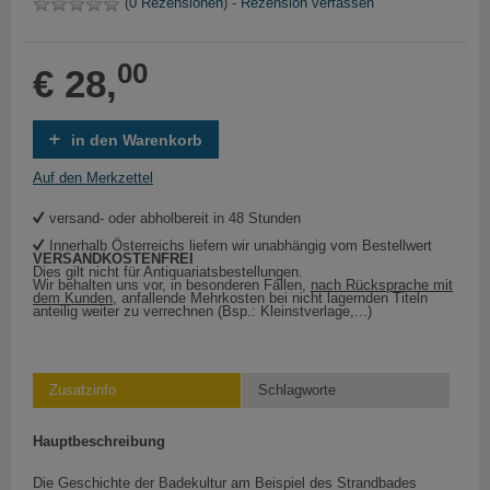
(
0 Rezensionen
) -
Rezension verfassen
00
€ 28,
in den Warenkorb
Auf den Merkzettel
versand- oder abholbereit in 48 Stunden
Innerhalb Österreichs liefern wir unabhängig vom Bestellwert
VERSANDKOSTENFREI
Dies gilt nicht für Antiquariatsbestellungen.
Wir behalten uns vor, in besonderen Fällen,
nach Rücksprache mit
dem Kunden
, anfallende Mehrkosten bei nicht lagernden Titeln
anteilig weiter zu verrechnen (Bsp.: Kleinstverlage,...)
Zusatzinfo
Schlagworte
Hauptbeschreibung
Die Geschichte der Badekultur am Beispiel des Strandbades