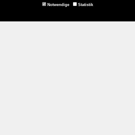
Fax: 02853/77239-6
Notwendige
Statistik
E-Mail: schrems@spazierer.at
Unsere Öffnungszeiten
MO - FR: 07:30 - 12:00 und 14:00 - 18:00 Uhr
SA: 07:30 - 12:00 Uhr
Zahlungsmethoden
Service
Impressum
AGB
Widerrufsrecht
Datenschutz- und Cookieerklärung
Versandbedingungen