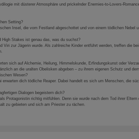
dilogie mit düsterer Atmosphäre und prickelnder Enemies-to-Lovers-Romance 
chen Setting?
schen Insel, die vom Festland abgeschottet und von einem tödlichen Nebel um
d High Stakes ist genau das, was du suchst?
 Viri zur Jägerin wurde. Als zahlreiche Kinder entführt werden, treffen die
n.
ierten sich auf Alchemie, Heilung, Himmelskunde, Erfindungskunst oder Verz
gänzlich an die uralten Obelisken abgeben – zu ihrem eigenen Schutz und dem
agischen Wesen?
ni erwarten dich tödliche Reaper. Dabei handelt es sich um Menschen, die sü
gfertigen Dialogen begeistern dich?
als Protagonistin richtig mitfühlen. Denn sie wurde nach dem Tod ihrer Eltern
alt zu gebieten und sich am Priester zu rächen.