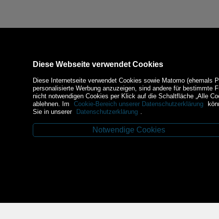
Diese Webseite verwendet Cookies
Diese Internetseite verwendet Cookies sowie Matomo (ehemals Piw
personalisierte Werbung anzuzeigen, sind andere für bestimmte 
nicht notwendigen Cookies per Klick auf die Schaltfläche „Alle Co
ablehnen. Im
Cookie-Bereich unserer Datenschutzerklärung
könn
Sie in unserer
Datenschutzerklärung
.
Notwendige Cookies
Kontakt
Zahlungsm
Budweiser Str. 3
3943 Schrems
Tel.: 02853/77239
Fax: 02853/77239-6
E-Mail: schrems@spazierer.at