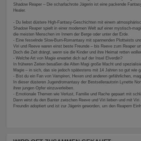
Shadow Reaper – Die scharlachrote Jägerin ist eine packende Fantasy
Healer.
- Du liebst düstere High-Fantasy-Geschichten mit einem atmosphäris
Shadow Reaper spielt in einer modernen Welt auf einer mystisch-magi
die meisten Menschen im Innern der Berge oder unter der Erde.
- Eine fesselnde Slow-Burn-Romantasy mit spannenden Plottwists un
Viri und Reeve waren einst beste Freunde – bis Reeve zum Reaper und
Doch die Zeit drängt, wenn sie die Kinder und ihre Heimat retten wolle
- Welche Art von Magie erwartet dich auf der Insel Elverdin?
In früheren Zeiten besaßen die Alten Magi große Macht und spezialis
Magie – in sich, das sie jedoch spätestens mit 14 Jahren so gut wie 
- Bist du ein Fan von Vampiren, Hexen und anderen gefährlichen, m
In dieser düsteren Jugendromantasy der Bestsellerautorin Lynette No
ihrer jungen Opfer einzuverleiben.
- Emotionale Themen wie Verlust, Familie und Rache gepaart mit schla
Dann wirst du den Banter zwischen Reeve und Viri lieben und mit Viri 
Freundin adoptiert und ist zur Jägerin geworden, um den Reapern Einh