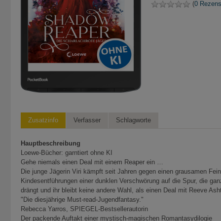
(
0 Rezens
Zusatzinfo
Verfasser
Schlagworte
Hauptbeschreibung
Loewe-Bücher: garntiert ohne KI
Gehe niemals einen Deal mit einem Reaper ein …
Die junge Jägerin Viri kämpft seit Jahren gegen einen grausamen Fe
Kindesentführungen einer dunklen Verschwörung auf die Spur, die ganz
drängt und ihr bleibt keine andere Wahl, als einen Deal mit Reeve Ash
"Die diesjährige Must-read-Jugendfantasy."
Rebecca Yarros, SPIEGEL-Bestsellerautorin
Der packende Auftakt einer mystisch-magischen Romantasydilogie