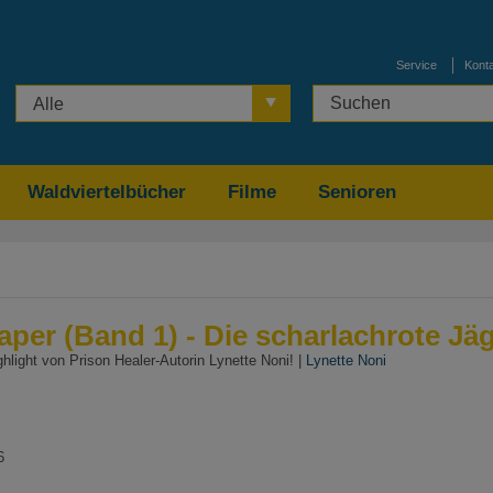
Service
Kont
Alle
Waldviertelbücher
Filme
Senioren
er (Band 1) - Die scharlachrote Jäg
light von Prison Healer-Autorin Lynette Noni! |
Lynette Noni
6