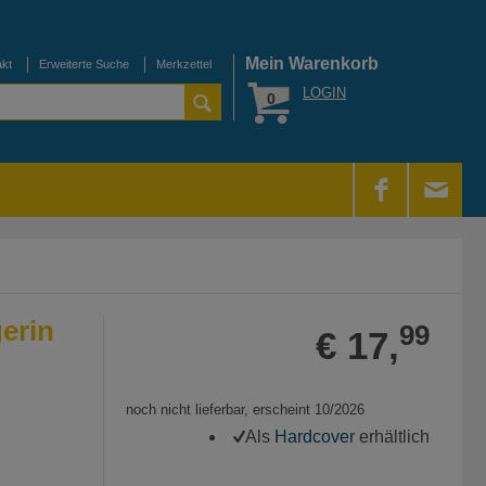
Mein Warenkorb
akt
Erweiterte Suche
Merkzettel
LOGIN
0
erin
99
€ 17,
noch nicht lieferbar, erscheint 10/2026
Als
Hardcover
erhältlich