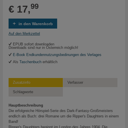
99
€ 17,
in den Warenkorb
Auf den Merkzettel
EPUB sofort downloaden
Downloads sind nur in Österreich möglich!
E-Book Endkundennutzungsbedinungen des Verlages
Als
Taschenbuch
erhältlich
Zusatzinfo
Verfasser
Schlagworte
Hauptbeschreibung
Die erfolgreiche Hörspiel-Serie des Dark-Fantasy-Großmeisters
endlich als Buch: drei Romane um die Ripper's Daughters in einem
Band!
Ripper's Daughters beginnt im London des Jahres 1904. Die