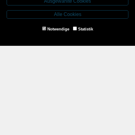
Ausgewählte Cookies
Budweiser Str. 3
3943 Schrems
Alle Cookies
Tel.: 02853/77239
Fax: 02853/77239-6
Notwendige
Statistik
E-Mail: schrems@spazierer.at
Unsere Öffnungszeiten
MO - FR: 07:30 - 12:00 und 14:00 - 18:00 Uhr
SA: 07:30 - 12:00 Uhr
Zahlungsmethoden
Service
Impressum
AGB