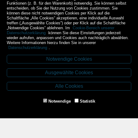
Funktionen (z. B. für den Warenkorb) notwendig. Sie können selbst
entscheiden, ob Sie der Nutzung von Cookies zustimmen. Sie
können diese nicht notwendigen Cookies per Klick auf die
Schaltfläche „Alle Cookies“ akzeptieren, eine individuelle Auswahl
treffen („Ausgewählte Cookies“) oder per Klick auf die Schaltfläche
„Notwendige Cookies“ ablehnen. Im
Cookie-Bereich unserer
Datenschutzerklärung
können Sie diese Einstellungen jederzeit
wieder aufrufen, anpassen und Cookies auch nachträglich abwählen.
Weitere Informationen hierzu finden Sie in unserer
Datenschutzerklärung
.
Notwendige Cookies
Kontakt
Ausgewählte Cookies
Budweiser Str. 3
3943 Schrems
Alle Cookies
Tel.: 02853/77239
Fax: 02853/77239-6
Notwendige
Statistik
E-Mail: schrems@spazierer.at
Unsere Öffnungszeiten