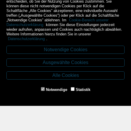
entscheiden, ob Sie der Nutzung von Cookies zustimmen. Sie
können diese nicht notwendigen Cookies per Klick auf die
Schaltfläche „Alle Cookies“ akzeptieren, eine individuelle Auswahl
treffen („Ausgewählte Cookies“) oder per Klick auf die Schaltfläche
„Notwendige Cookies“ ablehnen. Im
Cookie-Bereich unserer
Datenschutzerklärung
können Sie diese Einstellungen jederzeit
wieder aufrufen, anpassen und Cookies auch nachträglich abwählen.
Weitere Informationen hierzu finden Sie in unserer
Datenschutzerklärung
.
Notwendige Cookies
Kontakt
Ausgewählte Cookies
Budweiser Str. 3
3943 Schrems
Alle Cookies
Tel.: 02853/77239
Fax: 02853/77239-6
Notwendige
Statistik
E-Mail: schrems@spazierer.at
Unsere Öffnungszeiten
MO - FR: 07:30 - 12:00 und 14:00 - 18:00 Uhr