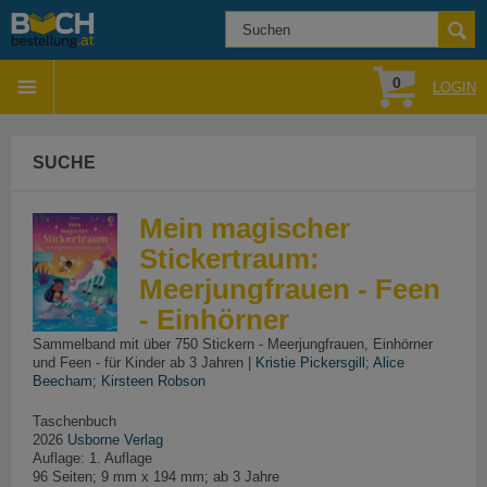
0
LOGIN
SUCHE
Mein magischer
Stickertraum:
Meerjungfrauen - Feen
- Einhörner
Sammelband mit über 750 Stickern - Meerjungfrauen, Einhörner
und Feen - für Kinder ab 3 Jahren |
Kristie Pickersgill
;
Alice
Beecham
;
Kirsteen Robson
Taschenbuch
2026
Usborne Verlag
Auflage: 1. Auflage
96 Seiten; 9 mm x 194 mm; ab 3 Jahre