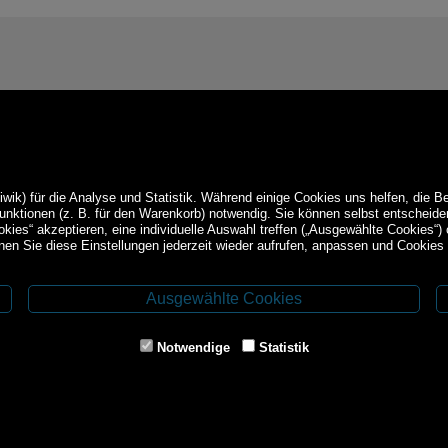
ik) für die Analyse und Statistik. Während einige Cookies uns helfen, die B
Funktionen (z. B. für den Warenkorb) notwendig. Sie können selbst entschei
okies“ akzeptieren, eine individuelle Auswahl treffen („Ausgewählte Cookies“)
en Sie diese Einstellungen jederzeit wieder aufrufen, anpassen und Cookies 
Ausgewählte Cookies
Service
ethoden
Impressum
Notwendige
Statistik
AGB
Widerrufsrecht
Datenschutz-
und