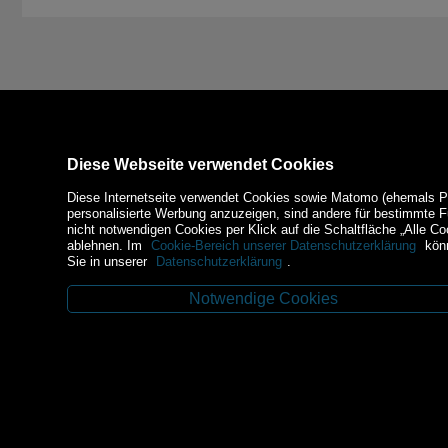
Diese Webseite verwendet Cookies
Diese Internetseite verwendet Cookies sowie Matomo (ehemals Piw
personalisierte Werbung anzuzeigen, sind andere für bestimmte 
nicht notwendigen Cookies per Klick auf die Schaltfläche „Alle Co
ablehnen. Im
Cookie-Bereich unserer Datenschutzerklärung
könn
Sie in unserer
Datenschutzerklärung
.
Notwendige Cookies
Kontakt
Zahlungsm
Budweiser Str. 3
3943 Schrems
Tel.: 02853/77239
Fax: 02853/77239-6
E-Mail: schrems@spazierer.at