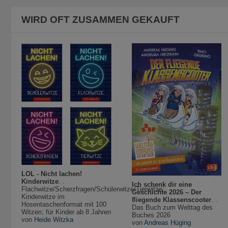
WIRD OFT ZUSAMMEN GEKAUFT
LOL - Nicht lachen!
Kinderwitze
. .
Ich schenk dir eine
Flachwitze/Scherzfragen/Schülerwitze/Tierwitze:
Geschichte 2026 – Der
Kinderwitze im
fliegende Klassenscooter
. .
Hosentaschenformat mit 100
Das Buch zum Welttag des
Witzen; für Kinder ab 8 Jahren
Buches 2026
von
Heide Witzka
von
Andreas Hüging