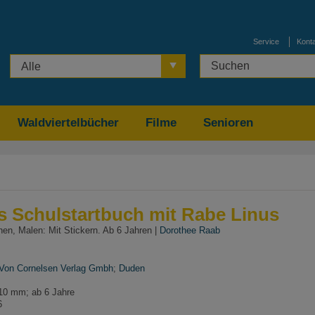
Service
Kont
Alle
Waldviertelbücher
Filme
Senioren
s Schulstartbuch mit Rabe Linus
en, Malen: Mit Stickern. Ab 6 Jahren |
Dorothee Raab
 Von Cornelsen Verlag Gmbh
;
Duden
10 mm; ab 6 Jahre
6