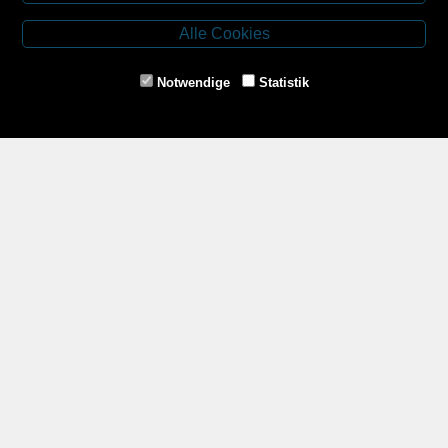
Budweiser Str. 3
3943 Schrems
Alle Cookies
Tel.: 02853/77239
Fax: 02853/77239-6
Notwendige
Statistik
E-Mail: schrems@spazierer.at
Unsere Öffnungszeiten
MO - FR: 07:30 - 12:00 und 14:00 - 18:00 Uhr
SA: 07:30 - 12:00 Uhr
Zahlungsmethoden
Service
Impressum
AGB