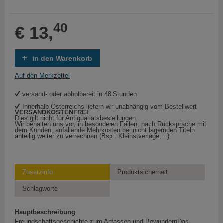
40
€ 13,
in den Warenkorb
Auf den Merkzettel
versand- oder abholbereit in 48 Stunden
Innerhalb Österreichs liefern wir unabhängig vom Bestellwert
VERSANDKOSTENFREI
Dies gilt nicht für Antiquariatsbestellungen.
Wir behalten uns vor, in besonderen Fällen,
nach Rücksprache mit
dem Kunden
, anfallende Mehrkosten bei nicht lagernden Titeln
anteilig weiter zu verrechnen (Bsp.: Kleinstverlage,...)
Zusatzinfo
Produktsicherheit
Schlagworte
Hauptbeschreibung
Freundschaftsgeschichte zum Anfassen und BewundernDas