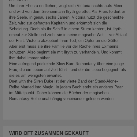
Um ihrer Ehe zu entfliehen, wagt sich Victoria nachts aufs Meer –
und wird von dem Sirenenmann Ilryth gerettet. Als Preis fordert er
ihre Seele, in genau sechs Jahren. Victoria nutzt die geschenkte
Zeit, wird zur gefragten Kapitänin und erkämpft sich die
Scheidung. Doch als ihr Schiff in einem Sturm kentert, ist Ilryth
erneut zur Stelle und zieht sie in seine magische Welt – vor Ablauf
der Frist. Victoria akzeptiert ihren Tod, ein Opfer an die Götter.
Aber erst muss sie ihre Familie vor der Rache ihres Exmanns
schützen. Also beginnt sie mit Ilryth zu verhandeln. Und kommt
ihm dabei immer näher.
Eine aufregend prickelnde Slow-Burn-Romantasy über eine junge
Frau, die ein Leben auf Zeit führt - und der die Liebe begegnet, als
sie es am wenigsten erwartet.
Duet with the Siren Duke ist der vierte Band der Stand-Alone-
Reihe Married into Magic. In jedem Buch steht ein anderes Paar
im Mittelpunkt. Daher können die Bücher der magischen
Romantasy-Reihe unabhängig voneinander gelesen werden.
WIRD OFT ZUSAMMEN GEKAUFT