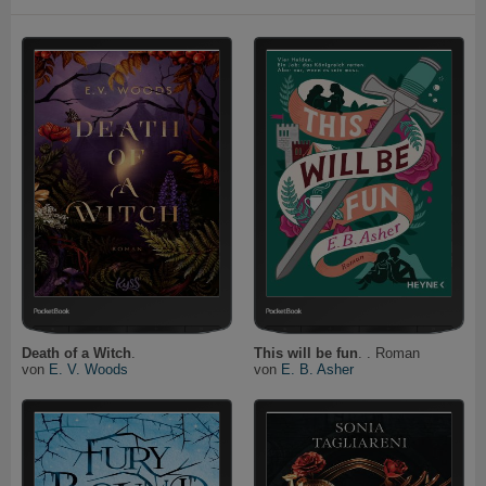
Death of a Witch
.
This will be fun
. . Roman
von
E. V. Woods
von
E. B. Asher