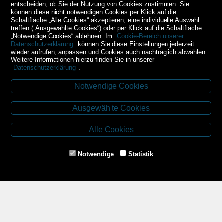
entscheiden, ob Sie der Nutzung von Cookies zustimmen. Sie
können diese nicht notwendigen Cookies per Klick auf die
Schaltfläche „Alle Cookies“ akzeptieren, eine individuelle Auswahl
treffen („Ausgewählte Cookies“) oder per Klick auf die Schaltfläche
„Notwendige Cookies“ ablehnen. Im
Cookie-Bereich unserer
Datenschutzerklärung
können Sie diese Einstellungen jederzeit
wieder aufrufen, anpassen und Cookies auch nachträglich abwählen.
Weitere Informationen hierzu finden Sie in unserer
Datenschutzerklärung
.
Notwendige Cookies
Kontakt
Ausgewählte Cookies
Budweiser Str. 3
3943 Schrems
Alle Cookies
Tel.: 02853/77239
Fax: 02853/77239-6
Notwendige
Statistik
E-Mail: schrems@spazierer.at
Unsere Öffnungszeiten
MO - FR: 07:30 - 12:00 und 14:00 - 18:00 Uhr