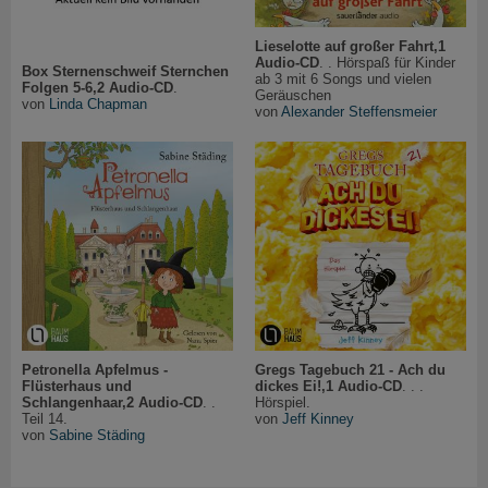
Lieselotte auf großer Fahrt,1
Audio-CD
. . Hörspaß für Kinder
Box Sternenschweif Sternchen
ab 3 mit 6 Songs und vielen
Folgen 5-6,2 Audio-CD
.
Geräuschen
von
Linda Chapman
von
Alexander Steffensmeier
Petronella Apfelmus -
Gregs Tagebuch 21 - Ach du
Flüsterhaus und
dickes Ei!,1 Audio-CD
. . .
Schlangenhaar,2 Audio-CD
. .
Hörspiel.
Teil 14.
von
Jeff Kinney
von
Sabine Städing