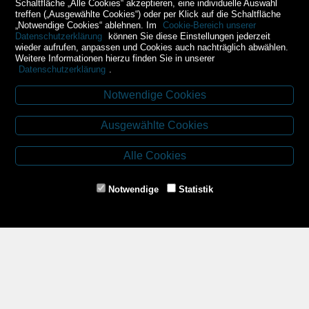
Schaltfläche „Alle Cookies“ akzeptieren, eine individuelle Auswahl
treffen („Ausgewählte Cookies“) oder per Klick auf die Schaltfläche
„Notwendige Cookies“ ablehnen. Im
Cookie-Bereich unserer
Datenschutzerklärung
können Sie diese Einstellungen jederzeit
wieder aufrufen, anpassen und Cookies auch nachträglich abwählen.
Weitere Informationen hierzu finden Sie in unserer
Datenschutzerklärung
.
Notwendige Cookies
Kontakt
Ausgewählte Cookies
Budweiser Str. 3
3943 Schrems
Alle Cookies
Tel.: 02853/77239
Fax: 02853/77239-6
Notwendige
Statistik
E-Mail: schrems@spazierer.at
Unsere Öffnungszeiten
MO - FR: 07:30 - 12:00 und 14:00 - 18:00 Uhr
SA: 07:30 - 12:00 Uhr