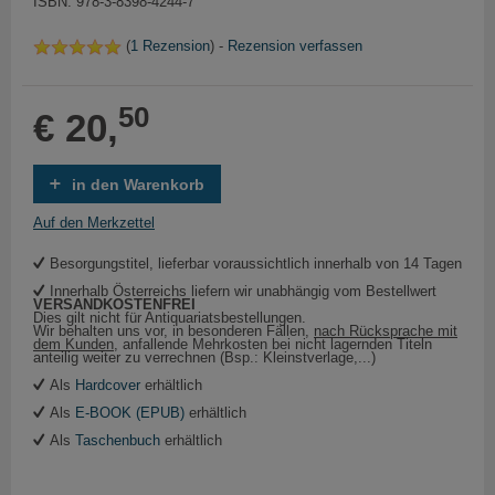
ISBN: 978-3-8398-4244-7
(
1 Rezension
) -
Rezension verfassen
50
€ 20,
in den Warenkorb
Auf den Merkzettel
Besorgungstitel, lieferbar voraussichtlich innerhalb von 14 Tagen
Innerhalb Österreichs liefern wir unabhängig vom Bestellwert
VERSANDKOSTENFREI
Dies gilt nicht für Antiquariatsbestellungen.
Wir behalten uns vor, in besonderen Fällen,
nach Rücksprache mit
dem Kunden
, anfallende Mehrkosten bei nicht lagernden Titeln
anteilig weiter zu verrechnen (Bsp.: Kleinstverlage,...)
Als
Hardcover
erhältlich
Als
E-BOOK (EPUB)
erhältlich
Als
Taschenbuch
erhältlich