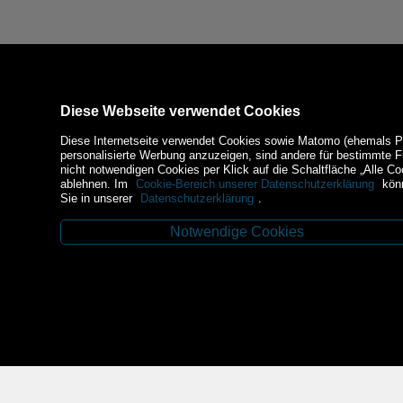
Diese Webseite verwendet Cookies
Diese Internetseite verwendet Cookies sowie Matomo (ehemals Piw
personalisierte Werbung anzuzeigen, sind andere für bestimmte 
nicht notwendigen Cookies per Klick auf die Schaltfläche „Alle Co
ablehnen. Im
Cookie-Bereich unserer Datenschutzerklärung
könn
Sie in unserer
Datenschutzerklärung
.
Notwendige Cookies
Kontakt
Zahlungsm
Budweiser Str. 3
3943 Schrems
Tel.: 02853/77239
Fax: 02853/77239-6
E-Mail: schrems@spazierer.at