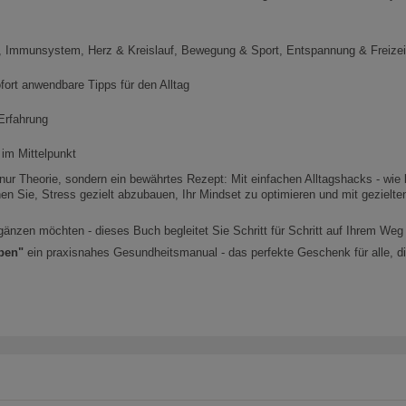
g, Immunsystem, Herz & Kreislauf, Bewegung & Sport, Entspannung & Freizeit
fort anwendbare Tipps für den Alltag
 Erfahrung
 im Mittelpunkt
t nur Theorie, sondern ein bewährtes Rezept: Mit einfachen Alltagshacks - w
en Sie, Stress gezielt abzubauen, Ihr Mindset zu optimieren und mit gezielt
zen möchten - dieses Buch begleitet Sie Schritt für Schritt auf Ihrem Weg z
eben"
ein praxisnahes Gesundheitsmanual - das perfekte Geschenk für alle, die