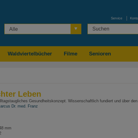
Service
Kont
Alle
Waldviertelbücher
Filme
Senioren
chter Leben
alltagstaugliches Gesundheitskonzept. Wissenschaftlich fundiert und über den
arcus Dr. med. Franz
148 mm
2