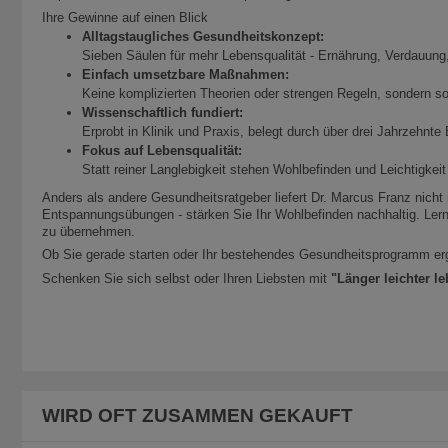
Ihre Gewinne auf einen Blick
Alltagstaugliches Gesundheitskonzept:
Sieben Säulen für mehr Lebensqualität - Ernährung, Verdauun
Einfach umsetzbare Maßnahmen:
Keine komplizierten Theorien oder strengen Regeln, sondern so
Wissenschaftlich fundiert:
Erprobt in Klinik und Praxis, belegt durch über drei Jahrzehnte
Fokus auf Lebensqualität:
Statt reiner Langlebigkeit stehen Wohlbefinden und Leichtigkeit
Anders als andere Gesundheitsratgeber liefert Dr. Marcus Franz nich
Entspannungsübungen - stärken Sie Ihr Wohlbefinden nachhaltig. Lern
zu übernehmen.
Ob Sie gerade starten oder Ihr bestehendes Gesundheitsprogramm ergän
Schenken Sie sich selbst oder Ihren Liebsten mit
"Länger leichter l
WIRD OFT ZUSAMMEN GEKAUFT