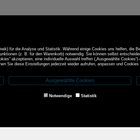
ik) für die Analyse und Statistik. Während einige Cookies uns helfen, die B
Funktionen (z. B. für den Warenkorb) notwendig. Sie können selbst entschei
okies“ akzeptieren, eine individuelle Auswahl treffen („Ausgewählte Cookies“)
en Sie diese Einstellungen jederzeit wieder aufrufen, anpassen und Cookies 
Ausgewählte Cookies
Service
ethoden
Impressum
Notwendige
Statistik
AGB
Widerrufsrecht
Datenschutz-
und
Cookieerklärung
Versandbedingungen