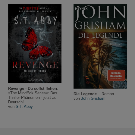
Revenge - Du sollst flehen
. .
»The Mindf*ck Series«: Das
Die Legende
. . Roman
Thriller-Phänomen - jetzt auf
von
John Grisham
Deutsch!
von
S.T. Abby