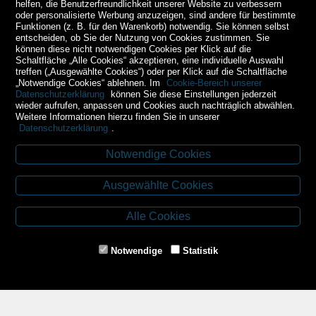
helfen, die Benutzerfreundlichkeit unserer Website zu verbessern
oder personalisierte Werbung anzuzeigen, sind andere für bestimmte
Funktionen (z. B. für den Warenkorb) notwendig. Sie können selbst
entscheiden, ob Sie der Nutzung von Cookies zustimmen. Sie
können diese nicht notwendigen Cookies per Klick auf die
Schaltfläche „Alle Cookies“ akzeptieren, eine individuelle Auswahl
treffen („Ausgewählte Cookies“) oder per Klick auf die Schaltfläche
„Notwendige Cookies“ ablehnen. Im
Cookie-Bereich unserer
Datenschutzerklärung
können Sie diese Einstellungen jederzeit
wieder aufrufen, anpassen und Cookies auch nachträglich abwählen.
Weitere Informationen hierzu finden Sie in unserer
Datenschutzerklärung
.
Notwendige Cookies
Kontakt
Ausgewählte Cookies
Budweiser Str. 3
3943 Schrems
Alle Cookies
Tel.: 02853/77239
Fax: 02853/77239-6
Notwendige
Statistik
E-Mail: schrems@spazierer.at
Unsere Öffnungszeiten