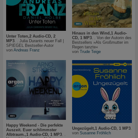
Hinaus in den Wind,1 Audio-
Unter Toten,2 Audio-CD, 2
CD, 1 MP3
. . Von der Autorin des
MP3
. . Julia Durants neuer Fall |
Bestsellers »Als Großmutter im
SPIEGEL Bestseller-Autor
Regen tanzte«
von
Andreas Franz
von
Trude Teige
Happy Weekend - Die perfekte
Ungezügelt,1 Audio-CD, 1 MP3
.
Auszeit. Euer schlimmster
von
Susanne Fröhlich
Albtraum.,1 Audio-CD, 1 MP3
. .