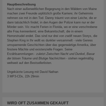
Hauptbeschreibung
Nach einer außerweltlichen Begegnung in den Wäldern von Maine
machen zwei Freunde urplötzlich große Karriere; ihr Geheimnis
nehmen sie mit in den Tod. Danny träumt von einer Leiche, die er
dann tatsächlich findet; in den Augen der Polizei kann nur er der
Mörder sein. Vic macht Ferien in Florida, wo er eine verschrobene
alte Frau kennenlernt; eine Bekanntschaft, die in einem
Horrorstrudel endet. Das sind nur drei von zwölf neuen Storys, die
Stephen King in Ihr wollt es dunkler versammelt - viele Genres
umspannende Geschichten über das gegenwärtige Amerika, über
finstere Mächte und existenzielle Fragen. Seine
Erzählsammlungen - zuletzt
Zwischen Nacht und Dunkel
,
Basar
der bösen Träume
und
Blutige Nachrichten
- stehen regelmäßig
weltweit auf den Bestsellerlisten.
Ungekürzte Lesung mit David Nathan
3 MP3-CDs, 22h 29min
WIRD OFT ZUSAMMEN GEKAUFT