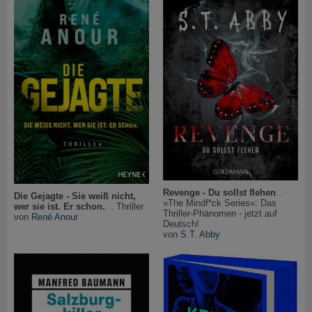
Revenge - Du sollst flehen
. .
Die Gejagte - Sie weiß nicht,
»The Mindf*ck Series«: Das
wer sie ist. Er schon.
. . Thriller
Thriller-Phänomen - jetzt auf
von
René Anour
Deutsch!
von
S.T. Abby