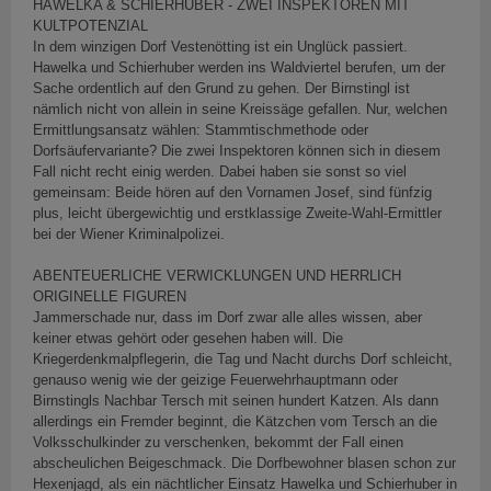
HAWELKA & SCHIERHUBER - ZWEI INSPEKTOREN MIT
KULTPOTENZIAL
In dem winzigen Dorf Vestenötting ist ein Unglück passiert.
Hawelka und Schierhuber werden ins Waldviertel berufen, um der
Sache ordentlich auf den Grund zu gehen. Der Birnstingl ist
nämlich nicht von allein in seine Kreissäge gefallen. Nur, welchen
Ermittlungsansatz wählen: Stammtischmethode oder
Dorfsäufervariante? Die zwei Inspektoren können sich in diesem
Fall nicht recht einig werden. Dabei haben sie sonst so viel
gemeinsam: Beide hören auf den Vornamen Josef, sind fünfzig
plus, leicht übergewichtig und erstklassige Zweite-Wahl-Ermittler
bei der Wiener Kriminalpolizei.
ABENTEUERLICHE VERWICKLUNGEN UND HERRLICH
ORIGINELLE FIGUREN
Jammerschade nur, dass im Dorf zwar alle alles wissen, aber
keiner etwas gehört oder gesehen haben will. Die
Kriegerdenkmalpflegerin, die Tag und Nacht durchs Dorf schleicht,
genauso wenig wie der geizige Feuerwehrhauptmann oder
Birnstingls Nachbar Tersch mit seinen hundert Katzen. Als dann
allerdings ein Fremder beginnt, die Kätzchen vom Tersch an die
Volksschulkinder zu verschenken, bekommt der Fall einen
abscheulichen Beigeschmack. Die Dorfbewohner blasen schon zur
Hexenjagd, als ein nächtlicher Einsatz Hawelka und Schierhuber in