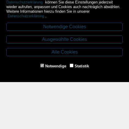
Datenschutzerklärung
können Sie diese Einstellungen jederzeit
wieder aufrufen, anpassen und Cookies auch nachträglich abwählen.
Weitere Informationen hierzu finden Sie in unserer
Datenschutzerklärung
.
Notwendige Cookies
Kontakt
Ausgewählte Cookies
Budweiser Str. 3
3943 Schrems
Alle Cookies
Tel.: 02853/77239
Fax: 02853/77239-6
Notwendige
Statistik
E-Mail: schrems@spazierer.at
Unsere Öffnungszeiten
MO - FR: 07:30 - 12:00 und 14:00 - 18:00 Uhr
SA: 07:30 - 12:00 Uhr
Zahlungsmethoden