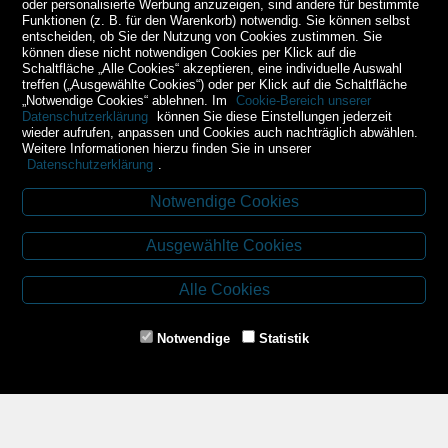
oder personalisierte Werbung anzuzeigen, sind andere für bestimmte
Funktionen (z. B. für den Warenkorb) notwendig. Sie können selbst
entscheiden, ob Sie der Nutzung von Cookies zustimmen. Sie
können diese nicht notwendigen Cookies per Klick auf die
Schaltfläche „Alle Cookies“ akzeptieren, eine individuelle Auswahl
treffen („Ausgewählte Cookies“) oder per Klick auf die Schaltfläche
„Notwendige Cookies“ ablehnen. Im
Cookie-Bereich unserer
Datenschutzerklärung
können Sie diese Einstellungen jederzeit
wieder aufrufen, anpassen und Cookies auch nachträglich abwählen.
Weitere Informationen hierzu finden Sie in unserer
Datenschutzerklärung
.
Notwendige Cookies
Kontakt
Ausgewählte Cookies
Budweiser Str. 3
3943 Schrems
Alle Cookies
Tel.: 02853/77239
Fax: 02853/77239-6
Notwendige
Statistik
E-Mail: schrems@spazierer.at
Unsere Öffnungszeiten