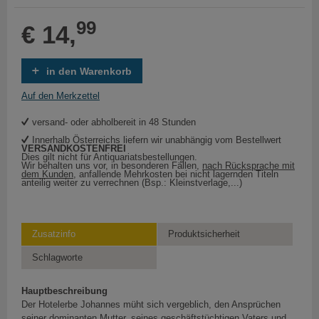
99
€ 14,
in den Warenkorb
Auf den Merkzettel
versand- oder abholbereit in 48 Stunden
Innerhalb Österreichs liefern wir unabhängig vom Bestellwert
VERSANDKOSTENFREI
Dies gilt nicht für Antiquariatsbestellungen.
Wir behalten uns vor, in besonderen Fällen,
nach Rücksprache mit
dem Kunden
, anfallende Mehrkosten bei nicht lagernden Titeln
anteilig weiter zu verrechnen (Bsp.: Kleinstverlage,...)
Zusatzinfo
Produktsicherheit
Schlagworte
Hauptbeschreibung
Der Hotelerbe Johannes müht sich vergeblich, den Ansprüchen
seiner dominanten Mutter, seines geschäftstüchtigen Vaters und