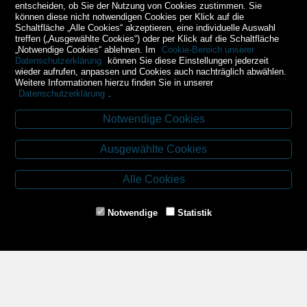
entscheiden, ob Sie der Nutzung von Cookies zustimmen. Sie
können diese nicht notwendigen Cookies per Klick auf die
Schaltfläche „Alle Cookies“ akzeptieren, eine individuelle Auswahl
treffen („Ausgewählte Cookies“) oder per Klick auf die Schaltfläche
„Notwendige Cookies“ ablehnen. Im
Cookie-Bereich unserer
Datenschutzerklärung
können Sie diese Einstellungen jederzeit
wieder aufrufen, anpassen und Cookies auch nachträglich abwählen.
Weitere Informationen hierzu finden Sie in unserer
Datenschutzerklärung
.
Notwendige Cookies
Kontakt
Ausgewählte Cookies
Budweiser Str. 3
3943 Schrems
Alle Cookies
Tel.: 02853/77239
Fax: 02853/77239-6
Notwendige
Statistik
E-Mail: schrems@spazierer.at
Unsere Öffnungszeiten
MO - FR: 07:30 - 12:00 und 14:00 - 18:00 Uhr