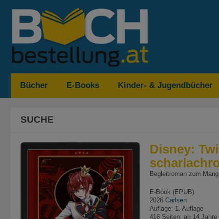
Bücher
E-Books
Kinder- & Jugendbücher
SUCHE
Disney: Tw
scharlachr
Begleitroman zum Manga
E-Book (EPUB)
2026
Carlsen
Auflage: 1. Auflage
416 Seiten; ab 14 Jahre