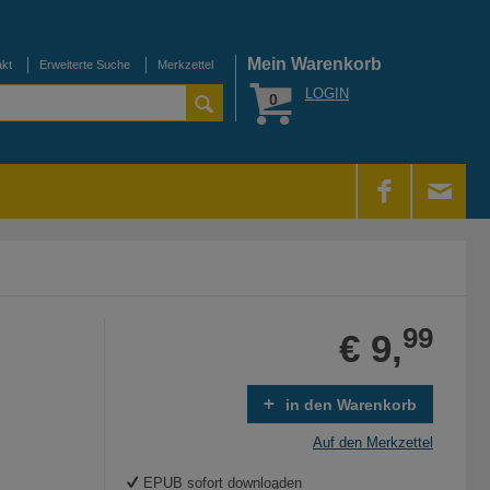
Mein Warenkorb
akt
Erweiterte Suche
Merkzettel
LOGIN
0
99
€ 9,
in den Warenkorb
Auf den Merkzettel
EPUB sofort downloaden