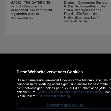
MAGIC - THE GATHERING,
Disney – Dangerous Secrets
Band 2 - Zerstöre die
6: Das Dschungelbuch: Die
Menschheit. Sie kann nicht
Stärke des Wolfs ist das
regeneriert werden
.
Rudel
. . Die Stärke des
von
Katsura Ise
Rudels (Dschungelbuch)
von
Walt Disney
Diese Webseite verwendet Cookies
Diese Internetseite verwendet Cookies sowie Matomo (ehemals Piw
personalisierte Werbung anzuzeigen, sind andere für bestimmte 
nicht notwendigen Cookies per Klick auf die Schaltfläche „Alle Co
ablehnen. Im
Cookie-Bereich unserer Datenschutzerklärung
könn
Sie in unserer
Datenschutzerklärung
.
Notwendige Cookies
Kontakt
Zahlungsm