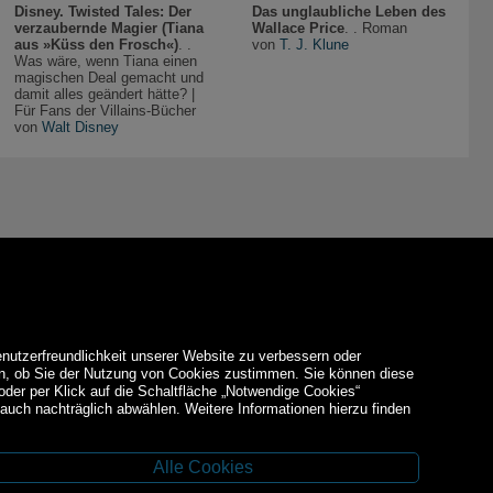
Disney. Twisted Tales: Der
Das unglaubliche Leben des
verzaubernde Magier (Tiana
Wallace Price
. . Roman
aus »Küss den Frosch«)
. .
von
T. J. Klune
Was wäre, wenn Tiana einen
magischen Deal gemacht und
damit alles geändert hätte? |
Für Fans der Villains-Bücher
von
Walt Disney
enutzerfreundlichkeit unserer Website zu verbessern oder
den, ob Sie der Nutzung von Cookies zustimmen. Sie können diese
 oder per Klick auf die Schaltfläche „Notwendige Cookies“
auch nachträglich abwählen. Weitere Informationen hierzu finden
Alle Cookies
Facebook