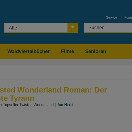
Service
Kont
Alle
Waldviertelbücher
Filme
Senioren
isted Wonderland Roman: Der
ote Tyrann
-Topseller Twisted Wonderland |
Jun Hioki