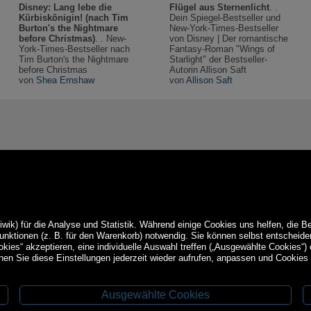
Disney: Lang lebe die
Flügel aus Sternenlicht
. .
Kürbiskönigin! (nach Tim
Dein Spiegel-Bestseller und
Burton's the Nightmare
New-York-Times-Bestseller
before Christmas)
. . New-
von Disney | Der romantische
York-Times-Bestseller nach
Fantasy-Roman "Wings of
Tim Burton's the Nightmare
Starlight" der Bestseller-
before Christmas
Autorin Allison Saft
von
Shea Ernshaw
von
Allison Saft
ik) für die Analyse und Statistik. Während einige Cookies uns helfen, die B
Funktionen (z. B. für den Warenkorb) notwendig. Sie können selbst entschei
okies“ akzeptieren, eine individuelle Auswahl treffen („Ausgewählte Cookies“)
en Sie diese Einstellungen jederzeit wieder aufrufen, anpassen und Cookies 
Ausgewählte Cookies
Service
ethoden