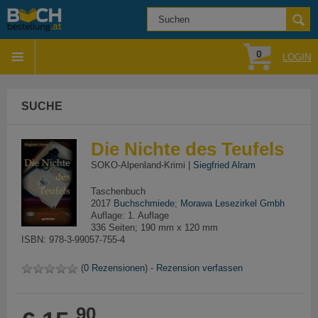
0
LOGIN
SUCHE
Die Nichte des Teufels
SOKO-Alpenland-Krimi |
Siegfried Alram
Taschenbuch
2017
Buchschmiede
;
Morawa Lesezirkel Gmbh
Auflage: 1. Auflage
336 Seiten; 190 mm x 120 mm
ISBN: 978-3-99057-755-4
(
0 Rezensionen
) -
Rezension verfassen
90