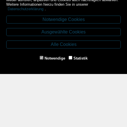
Weitere Informationen hierzu finden Sie in unserer
Datenschutzerklärung
.
Notwendige Cookies
Kontakt
Ausgewählte Cookies
Budweiser Str. 3
3943 Schrems
Alle Cookies
Tel.: 02853/77239
Fax: 02853/77239-6
Notwendige
Statistik
E-Mail: schrems@spazierer.at
Unsere Öffnungszeiten
MO - FR: 07:30 - 12:00 und 14:00 - 18:00 Uhr
SA: 07:30 - 12:00 Uhr
Zahlungsmethoden