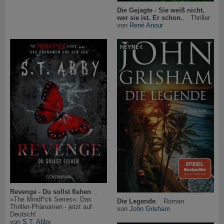
Die Gejagte - Sie weiß nicht,
wer sie ist. Er schon.
. . Thriller
von
René Anour
Revenge - Du sollst flehen
. .
»The Mindf*ck Series«: Das
Die Legende
. . Roman
Thriller-Phänomen - jetzt auf
von
John Grisham
Deutsch!
von
S.T. Abby