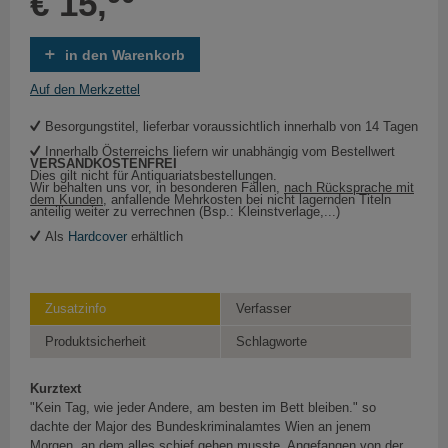
€ 15,
in den Warenkorb
Auf den Merkzettel
Besorgungstitel, lieferbar voraussichtlich innerhalb von 14 Tagen
Innerhalb Österreichs liefern wir unabhängig vom Bestellwert
VERSANDKOSTENFREI
Dies gilt nicht für Antiquariatsbestellungen.
Wir behalten uns vor, in besonderen Fällen,
nach Rücksprache mit
dem Kunden
, anfallende Mehrkosten bei nicht lagernden Titeln
anteilig weiter zu verrechnen (Bsp.: Kleinstverlage,...)
Als
Hardcover
erhältlich
Zusatzinfo
Verfasser
Produktsicherheit
Schlagworte
Kurztext
"Kein Tag, wie jeder Andere, am besten im Bett bleiben." so
dachte der Major des Bundeskriminalamtes Wien an jenem
Morgen, an dem alles schief gehen musste. Angefangen von der