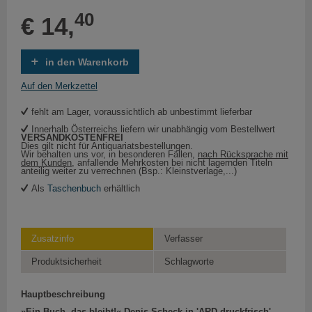
40
€ 14,
in den Warenkorb
Auf den Merkzettel
fehlt am Lager, voraussichtlich ab unbestimmt lieferbar
Innerhalb Österreichs liefern wir unabhängig vom Bestellwert
VERSANDKOSTENFREI
Dies gilt nicht für Antiquariatsbestellungen.
Wir behalten uns vor, in besonderen Fällen,
nach Rücksprache mit
dem Kunden
, anfallende Mehrkosten bei nicht lagernden Titeln
anteilig weiter zu verrechnen (Bsp.: Kleinstverlage,...)
Als
Taschenbuch
erhältlich
Zusatzinfo
Verfasser
Produktsicherheit
Schlagworte
Hauptbeschreibung
»Ein Buch, das bleibt!« Denis Scheck in 'ARD druckfrisch'