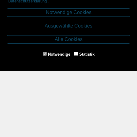
Datenschutzerklärung
.
Notwendige Cookies
Kontakt
Ausgewählte Cookies
Budweiser Str. 3
3943 Schrems
Alle Cookies
Tel.: 02853/77239
Fax: 02853/77239-6
Notwendige
Statistik
E-Mail: schrems@spazierer.at
Unsere Öffnungszeiten
MO - FR: 07:30 - 12:00 und 14:00 - 18:00 Uhr
SA: 07:30 - 12:00 Uhr
Zahlungsmethoden