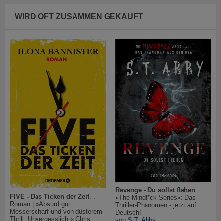
WIRD OFT ZUSAMMEN GEKAUFT
Revenge - Du sollst flehen
. .
FIVE - Das Ticken der Zeit
. .
»The Mindf*ck Series«: Das
Roman | »Absurd gut.
Thriller-Phänomen - jetzt auf
Messerscharf und von düsterem
Deutsch!
Thrill. Unvergesslich.« Chris
von
S.T. Abby