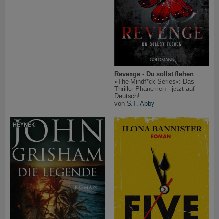
Revenge - Du sollst flehen
. .
»The Mindf*ck Series«: Das
Thriller-Phänomen - jetzt auf
Deutsch!
von
S.T. Abby