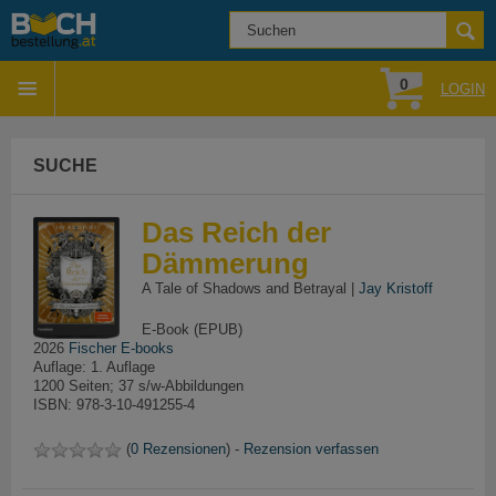
0
LOGIN
SUCHE
Das Reich der
Dämmerung
A Tale of Shadows and Betrayal |
Jay Kristoff
E-Book (EPUB)
2026
Fischer E-books
Auflage: 1. Auflage
1200 Seiten; 37 s/w-Abbildungen
ISBN: 978-3-10-491255-4
(
0 Rezensionen
) -
Rezension verfassen