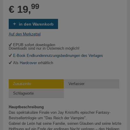
99
€ 19,
in den Warenkorb
Auf den Merkzettel
EPUB sofort downloaden
Downloads sind nur in Österreich möglich!
E-Book Endkundennutzungsbedinungen des Verlages
Als
Hardcover
erhältlich
Zusatzinfo
Verfasser
Schlagworte
Hauptbeschreibung
Das spektakuläre Finale von Jay Kristoffs epischer Fantasy-
Bestsellertrilogie um "Das Reich der Vampire".
Gabriel de León hat seine Familie, seinen Glauben und seine letzte
Hoffnung auf ein Ende der endlosen Nacht verloren – den Heiligen