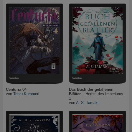
Centuria 04
.
Das Buch der gefallenen
von
Tohru Kuramori
Blätter
. . Herbst des Imperiums
1
von
A. S. Tamaki