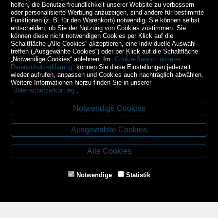
helfen, die Benutzerfreundlichkeit unserer Website zu verbessern
oder personalisierte Werbung anzuzeigen, sind andere für bestimmte
Funktionen (z. B. für den Warenkorb) notwendig. Sie können selbst
entscheiden, ob Sie der Nutzung von Cookies zustimmen. Sie
können diese nicht notwendigen Cookies per Klick auf die
Schaltfläche „Alle Cookies“ akzeptieren, eine individuelle Auswahl
treffen („Ausgewählte Cookies“) oder per Klick auf die Schaltfläche
„Notwendige Cookies“ ablehnen. Im
Cookie-Bereich unserer
Datenschutzerklärung
können Sie diese Einstellungen jederzeit
wieder aufrufen, anpassen und Cookies auch nachträglich abwählen.
Weitere Informationen hierzu finden Sie in unserer
Datenschutzerklärung
.
Notwendige Cookies
Kontakt
Ausgewählte Cookies
Budweiser Str. 3
3943 Schrems
Alle Cookies
Tel.: 02853/77239
Fax: 02853/77239-6
Notwendige
Statistik
E-Mail: schrems@spazierer.at
Unsere Öffnungszeiten