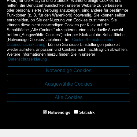
Piwik) für die Analyse und Statistik. Während einige Cookies uns
helfen, die Benutzerfreundlichkeit unserer Website zu verbessern
oder personalisierte Werbung anzuzeigen, sind andere für bestimmte
Funktionen (z. B. für den Warenkorb) notwendig. Sie können selbst
entscheiden, ob Sie der Nutzung von Cookies zustimmen. Sie
können diese nicht notwendigen Cookies per Klick auf die
Schaltfläche „Alle Cookies“ akzeptieren, eine individuelle Auswahl
treffen („Ausgewählte Cookies“) oder per Klick auf die Schaltfläche
„Notwendige Cookies“ ablehnen. Im
Cookie-Bereich unserer
Datenschutzerklärung
können Sie diese Einstellungen jederzeit
wieder aufrufen, anpassen und Cookies auch nachträglich abwählen.
Weitere Informationen hierzu finden Sie in unserer
Datenschutzerklärung
.
Notwendige Cookies
Kontakt
Ausgewählte Cookies
Budweiser Str. 3
3943 Schrems
Alle Cookies
Tel.: 02853/77239
Fax: 02853/77239-6
Notwendige
Statistik
E-Mail: schrems@spazierer.at