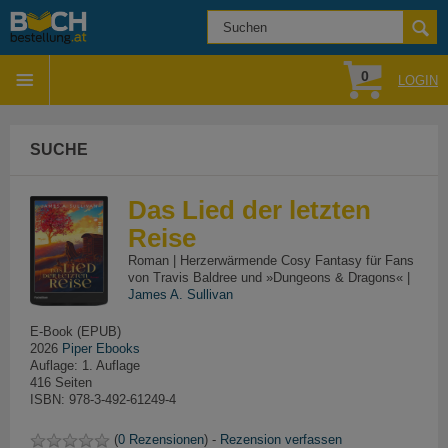
0
LOGIN
SUCHE
Das Lied der letzten
Reise
Roman | Herzerwärmende Cosy Fantasy für Fans
von Travis Baldree und »Dungeons & Dragons« |
James A. Sullivan
E-Book (EPUB)
2026
Piper Ebooks
Auflage: 1. Auflage
416 Seiten
ISBN: 978-3-492-61249-4
(
0 Rezensionen
) -
Rezension verfassen