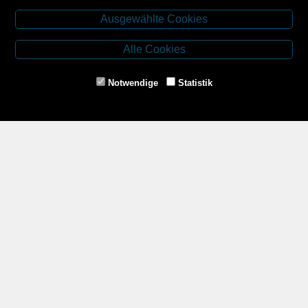
Kontakt
Ausgewählte Cookies
Budweiser Str. 3
3943 Schrems
Alle Cookies
Tel.: 02853/77239
Fax: 02853/77239-6
Notwendige
Statistik
E-Mail: schrems@spazierer.at
Unsere Öffnungszeiten
MO - FR: 07:30 - 12:00 und 14:00 - 18:00 Uhr
SA: 07:30 - 12:00 Uhr
Zahlungsmethoden
Service
Impressum