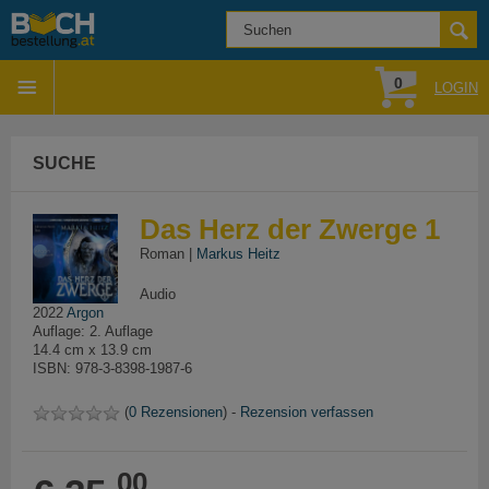
0
LOGIN
SUCHE
Das Herz der Zwerge 1
Roman |
Markus Heitz
Audio
2022
Argon
Auflage: 2. Auflage
14.4 cm x 13.9 cm
ISBN: 978-3-8398-1987-6
(
0 Rezensionen
) -
Rezension verfassen
00