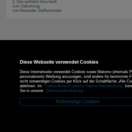
2. Das perfekte Geschenk
zum Geburtstag
von
Alexander Steffensmeier
Diese Webseite verwendet Cookies
Diese Internetseite verwendet Cookies sowie Matomo (ehemals Piw
personalisierte Werbung anzuzeigen, sind andere für bestimmte 
nicht notwendigen Cookies per Klick auf die Schaltfläche „Alle Co
ablehnen. Im
Cookie-Bereich unserer Datenschutzerklärung
könn
Sie in unserer
Datenschutzerklärung
.
Notwendige Cookies
Kontakt
Zahlungsm
Budweiser Str. 3
3943 Schrems
Tel.: 02853/77239