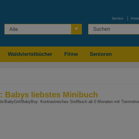
Service
Kont
Alle
Waldviertelbücher
Filme
Senioren
 Babys liebstes Minibuch
s/BabyGirl/BabyBoy: Kontrastreiches Stoffbuch ab 0 Monaten mit Tiermotiv