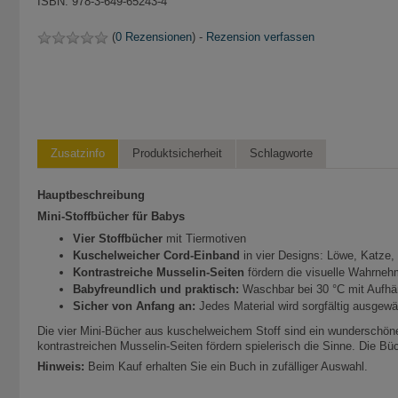
ISBN: 978-3-649-65243-4
(
0 Rezensionen
) -
Rezension verfassen
Zusatzinfo
Produktsicherheit
Schlagworte
Hauptbeschreibung
Mini-Stoffbücher für Babys
Vier Stoffbücher
mit Tiermotiven
Kuschelweicher Cord-Einband
in vier Designs: Löwe, Katze,
Kontrastreiche Musselin-Seiten
fördern die visuelle Wahrne
Babyfreundlich und praktisch:
Waschbar bei 30 °C mit Aufh
Sicher von Anfang an:
Jedes Material wird sorgfältig ausgewä
Die vier Mini-Bücher aus kuschelweichem Stoff sind ein wunderschö
kontrastreichen Musselin-Seiten fördern spielerisch die Sinne. Die Bü
Hinweis:
Beim Kauf erhalten Sie ein Buch in zufälliger Auswahl.