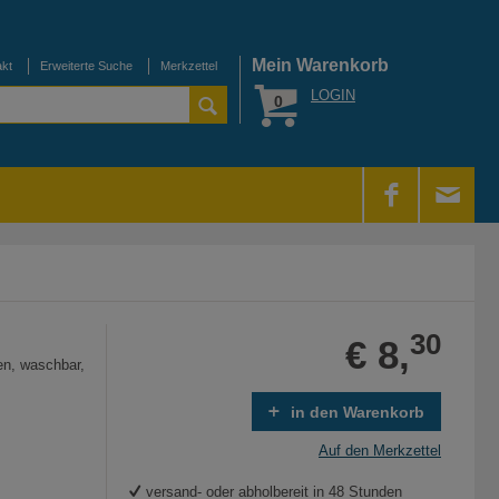
Mein Warenkorb
akt
Erweiterte Suche
Merkzettel
LOGIN
0
30
€ 8,
en, waschbar,
in den Warenkorb
Auf den Merkzettel
versand- oder abholbereit in 48 Stunden