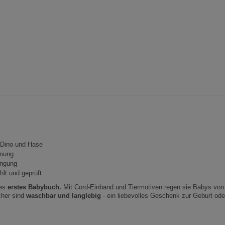
 Dino und Hase
hmung
ängung
hlt und geprüft
nes
erstes Babybuch.
Mit Cord-Einband und Tiermotiven regen sie Babys von
cher sind
w
aschbar und langlebig
- ein liebevolles Geschenk zur Geburt ode