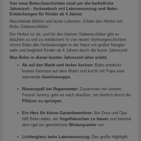
Vier neue Bobo-Geschichten rund um die herbstliche
Jahreszeit - Vorlesebuch mit Laternenumzug und Natur-
Entdeckungen für Kinder ab 4 Jahren
Raschelnde Blätter und bunte Laternen: Erlebe den Herbst mit
Bobo Siebenschläfer!
Der Herbst ist da, und für den kleinen Siebenschläfer gibt es
draußen so viel zu entdecken! In vier neuen Vorlesegeschichten
nimmt Bobo alle Veränderungen in der Natur mit großer Neugier
wahr und begleitet Kinder ab 4 Jahren durch die bunte Jahreszeit.
Was Bobo in dieser bunten Jahreszeit alles erlebt:
Ab auf den Markt und lecker kochen:
Bobo entdeckt
buntes Gemüse auf dem Markt und kocht mit Papa eine
wärmende
Gemüsesuppe.
Riesenspaß bei Regenwetter:
Zusammen mit seinem
Freund Jeremy geht es nach draußen, um herrlich durch die
Pfützen zu springen.
Ein Herz für kleine Gartenbewohner:
Bei Oma und Opa
hilft Bobo dabei, ein
Vogelhäuschen zu bauen
und bereitet
dem Igel ein gemütliches
Winterquartier
vor.
Lichterglanz beim Laternenumzug:
Das große Highlight