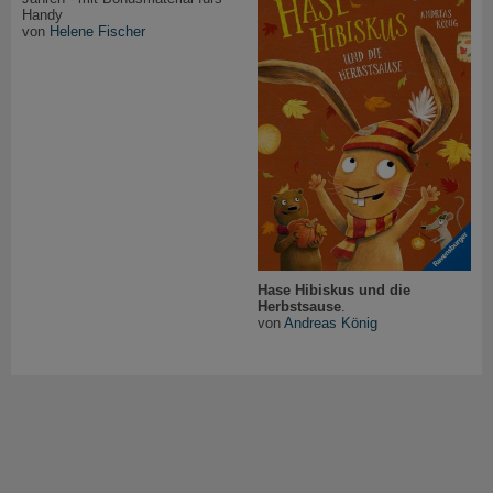
Handy
von
Helene Fischer
Hase Hibiskus und die
Herbstsause
.
von
Andreas König