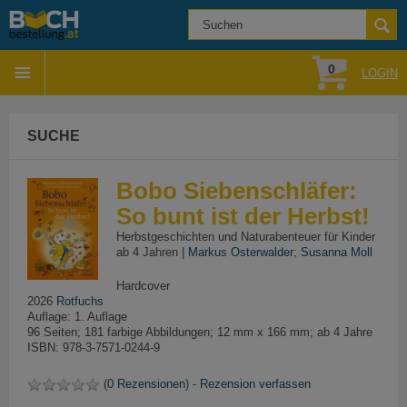
0
LOGIN
SUCHE
Bobo Siebenschläfer:
So bunt ist der Herbst!
Herbstgeschichten und Naturabenteuer für Kinder
ab 4 Jahren |
Markus Osterwalder
;
Susanna Moll
Hardcover
2026
Rotfuchs
Auflage: 1. Auflage
96 Seiten; 181 farbige Abbildungen; 12 mm x 166 mm; ab 4 Jahre
ISBN: 978-3-7571-0244-9
(
0 Rezensionen
) -
Rezension verfassen