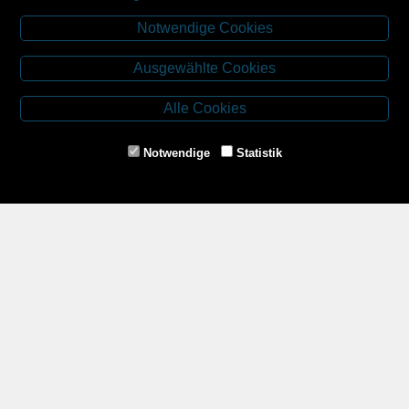
Notwendige Cookies
Kontakt
Ausgewählte Cookies
Budweiser Str. 3
3943 Schrems
Alle Cookies
Tel.: 02853/77239
Fax: 02853/77239-6
Notwendige
Statistik
E-Mail: schrems@spazierer.at
Unsere Öffnungszeiten
MO - FR: 07:30 - 12:00 und 14:00 - 18:00 Uhr
SA: 07:30 - 12:00 Uhr
Zahlungsmethoden