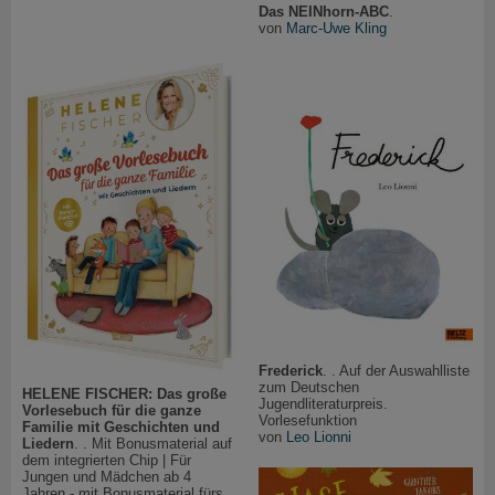
Das NEINhorn-ABC
.
von
Marc-Uwe Kling
Frederick
. . Auf der Auswahlliste
zum Deutschen
HELENE FISCHER: Das große
Jugendliteraturpreis.
Vorlesebuch für die ganze
Vorlesefunktion
Familie mit Geschichten und
von
Leo Lionni
Liedern
. . Mit Bonusmaterial auf
dem integrierten Chip | Für
Jungen und Mädchen ab 4
Jahren - mit Bonusmaterial fürs