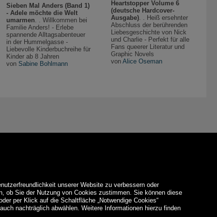
Heartstopper Volume 6
Sieben Mal Anders (Band 1)
(deutsche Hardcover-
- Adele möchte die Welt
Ausgabe)
. . Heiß ersehnter
umarmen
. . Willkommen bei
Abschluss der berührenden
Familie Anders! - Erlebe
Liebesgeschichte von Nick
spannende Alltagsabenteuer
und Charlie - Perfekt für alle
in der Hummelgasse -
Fans queerer Literatur und
Liebevolle Kinderbuchreihe für
Graphic Novels
Kinder ab 8 Jahren
von
Alice Oseman
von
Sabine Bohlmann
enutzerfreundlichkeit unserer Website zu verbessern oder
den, ob Sie der Nutzung von Cookies zustimmen. Sie können diese
 oder per Klick auf die Schaltfläche „Notwendige Cookies“
auch nachträglich abwählen. Weitere Informationen hierzu finden