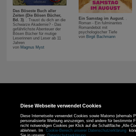
Das Böseste Buch aller
Zeiten (Die Bösen Bücher,
Ein Samstag im August
. .
Bd. 3)
. . Traust du dich an die
Roman - Ein fulminantes
Schwarze Akademie? - Das
Romandebüt mit
gefährlichste Abenteuer der
psychologischer Tiefe
Bösen Bücher für mutige
von
Birgit Bachmann
Leserinnen und Leser ab 11
Jahren
von
Magnus Myst
Diese Webseite verwendet Cookies
Diese Internetseite verwendet Cookies sowie Matomo (ehemals Piw
personalisierte Werbung anzuzeigen, sind andere für bestimmte 
nicht notwendigen Cookies per Klick auf die Schaltfläche „Alle Co
ablehnen. Im
Cookie-Bereich unserer Datenschutzerklärung
könn
Sie in unserer
Datenschutzerklärung
.