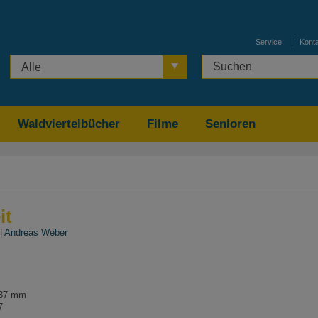
Service
Kont
Alle
Waldviertelbücher
Filme
Senioren
it
 |
Andreas Weber
137 mm
7