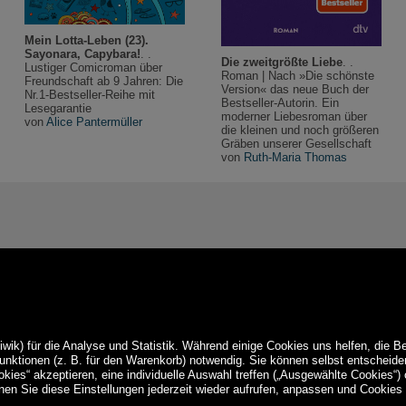
Mein Lotta-Leben (23).
Sayonara, Capybara!
. .
Die zweitgrößte Liebe
. .
Lustiger Comicroman über
Roman | Nach »Die schönste
Freundschaft ab 9 Jahren: Die
Version« das neue Buch der
Nr.1-Bestseller-Reihe mit
Bestseller-Autorin. Ein
Lesegarantie
moderner Liebesroman über
von
Alice Pantermüller
die kleinen und noch größeren
Gräben unserer Gesellschaft
von
Ruth-Maria Thomas
ik) für die Analyse und Statistik. Während einige Cookies uns helfen, die B
Funktionen (z. B. für den Warenkorb) notwendig. Sie können selbst entschei
okies“ akzeptieren, eine individuelle Auswahl treffen („Ausgewählte Cookies“)
en Sie diese Einstellungen jederzeit wieder aufrufen, anpassen und Cookies 